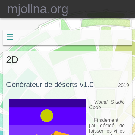
mjollna
.
org
☰
2D
Générateur de déserts v1.0
2019
Visual Studio
Code
Finalement
j'ai décidé de
laisser les villes